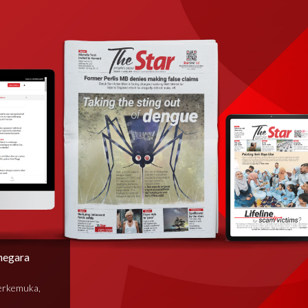
negara
terkemuka,