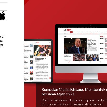
 di
ng
ng
Kumpulan Media Bintang: Membentuk 
bersama sejak 1971
Dari harian wilayah kepada kumpulan media 
terima kasih atas sokongan anda selama ini