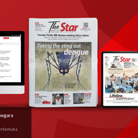
negara
terkemuka,