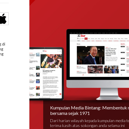
 di
ng
ng
Kumpulan Media Bintang: Membentuk 
bersama sejak 1971
Dari harian wilayah kepada kumpulan media 
terima kasih atas sokongan anda selama ini