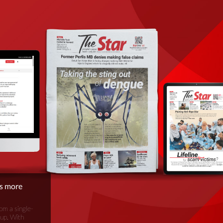
is more
om a single-
oup. With