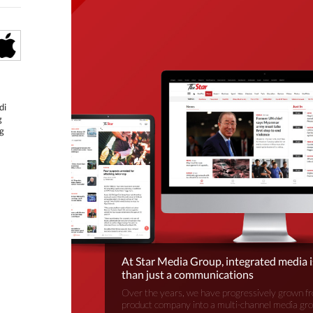
di
g
g
At Star Media Group, integrated media 
than just a communications
Over the years, we have progressively grown fr
product company into a multi-channel media gr