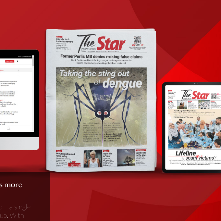
is more
om a single-
oup. With