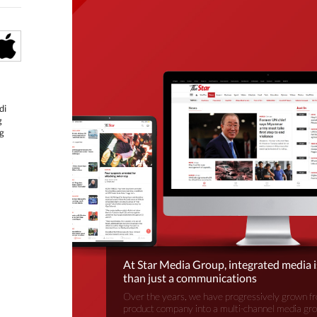
di
g
g
At Star Media Group, integrated media 
than just a communications
Over the years, we have progressively grown fr
product company into a multi-channel media gr