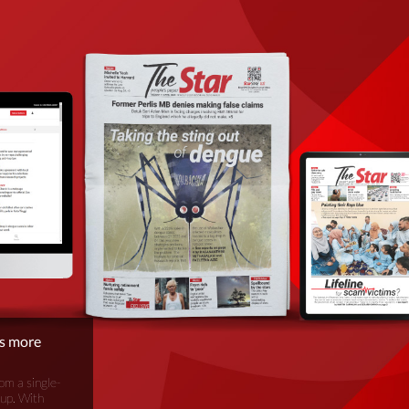
is more
om a single-
oup. With