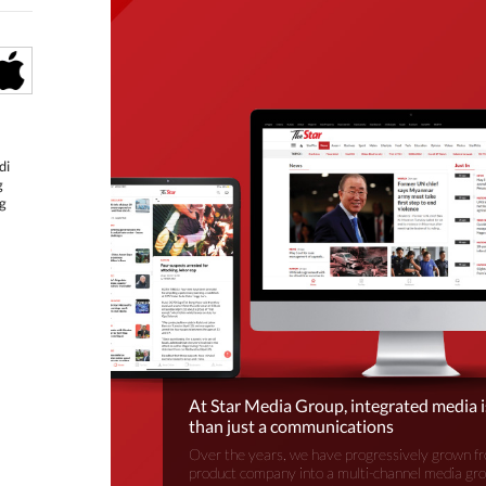
di
g
g
At Star Media Group, integrated media 
than just a communications
Over the years, we have progressively grown fr
product company into a multi-channel media gr