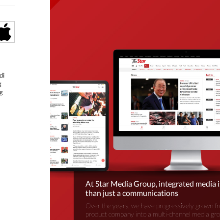
di
g
g
At Star Media Group, integrated media 
than just a communications
Over the years, we have progressively grown fr
product company into a multi-channel media gr