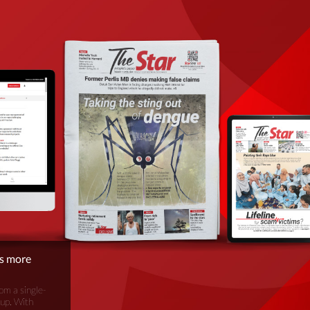
is more
om a single-
oup. With