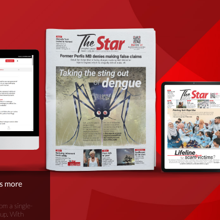
is more
om a single-
oup. With