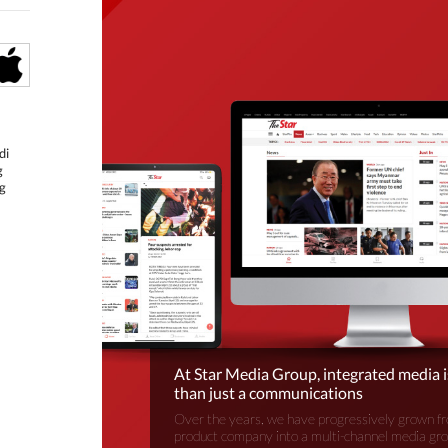
di
g
g
At Star Media Group, integrated media 
than just a communications
Over the years, we have progressively grown fr
product company into a multi-channel media gr