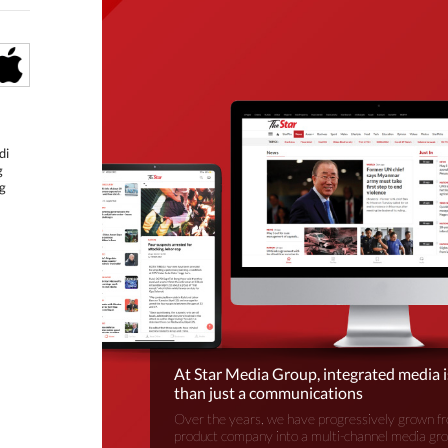
di
g
g
At Star Media Group, integrated media 
than just a communications
Over the years, we have progressively grown fr
product company into a multi-channel media gr