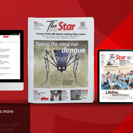
is more
om a single-
oup. With