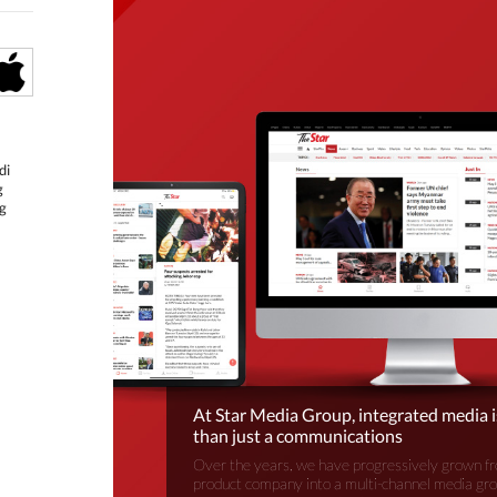
di
g
g
At Star Media Group, integrated media 
than just a communications
Over the years, we have progressively grown fr
product company into a multi-channel media gr