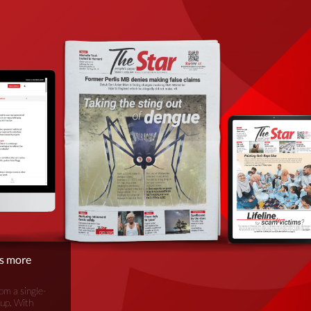
is more
om a single-
oup. With