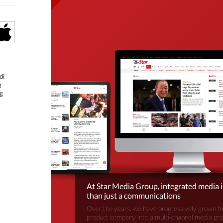
di
g
g
At Star Media Group, integrated media 
than just a communications
Over the years, we have progressively grown fr
product company into a multi-channel media gr