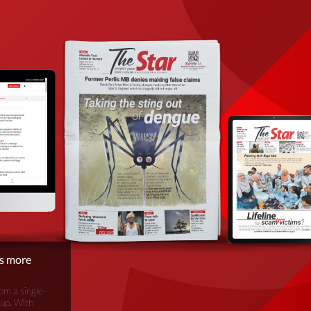
is more
om a single-
oup. With