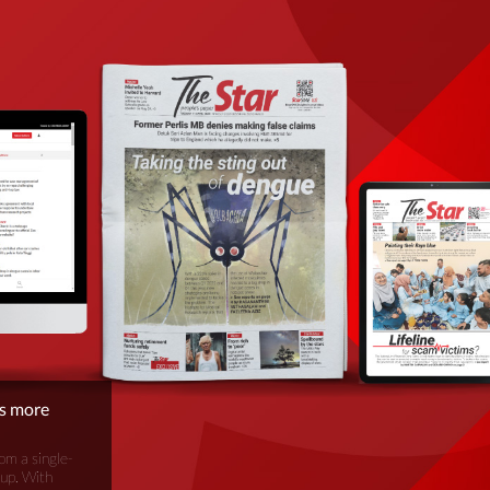
is more
om a single-
oup. With