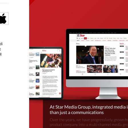
di
g
g
At Star Media Group, integrated media 
than just a communications
Over the years, we have progressively grown fr
product company into a multi-channel media gr