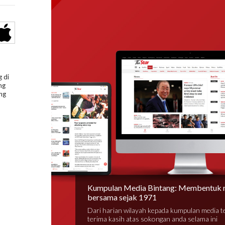
 di
ng
ng
Kumpulan Media Bintang: Membentuk 
bersama sejak 1971
Dari harian wilayah kepada kumpulan media 
terima kasih atas sokongan anda selama ini