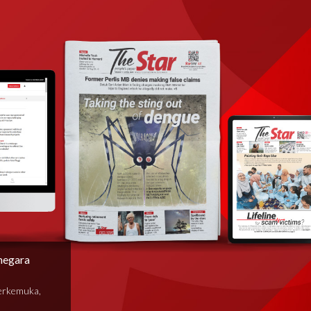
negara
terkemuka,