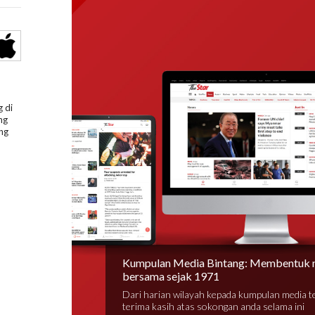
 di
ng
ng
Kumpulan Media Bintang: Membentuk 
bersama sejak 1971
Dari harian wilayah kepada kumpulan media 
terima kasih atas sokongan anda selama ini