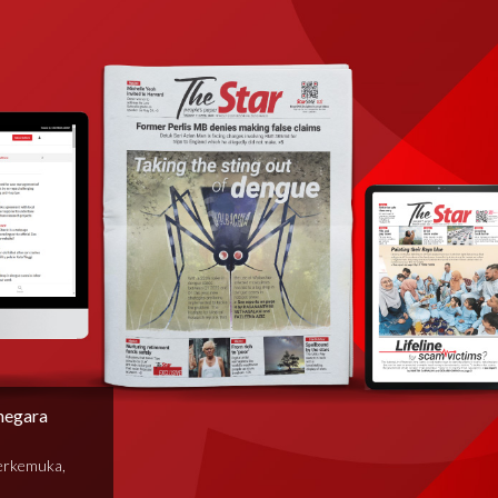
negara
terkemuka,