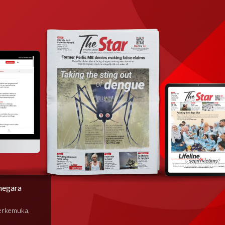
negara
terkemuka,