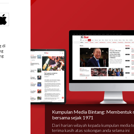
 di
ng
ng
Kumpulan Media Bintang: Membentuk 
bersama sejak 1971
Dari harian wilayah kepada kumpulan media 
terima kasih atas sokongan anda selama ini