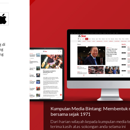
 di
ng
ng
Kumpulan Media Bintang: Membentuk 
bersama sejak 1971
Dari harian wilayah kepada kumpulan media 
terima kasih atas sokongan anda selama ini