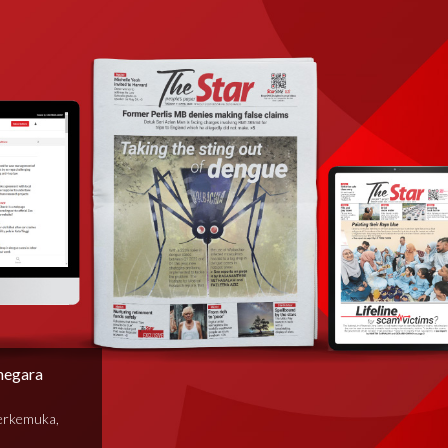
negara
terkemuka,