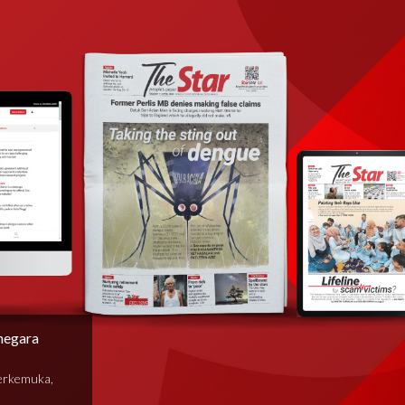
negara
terkemuka,