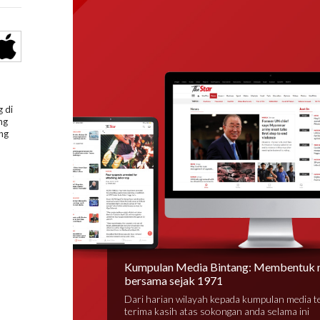
 di
ng
ng
Kumpulan Media Bintang: Membentuk 
bersama sejak 1971
Dari harian wilayah kepada kumpulan media 
terima kasih atas sokongan anda selama ini