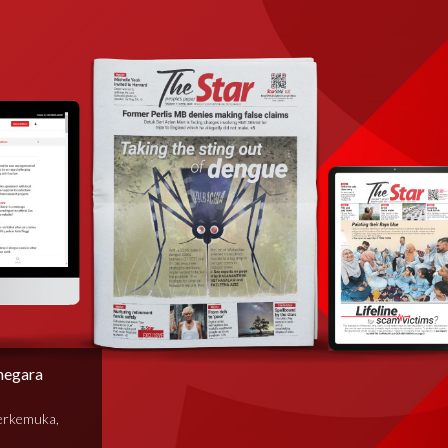
negara
terkemuka,