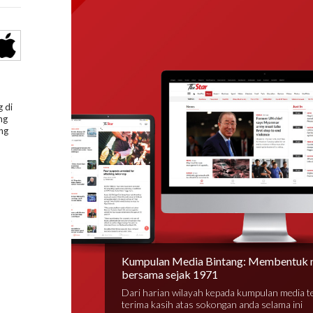
 di
ng
ng
Kumpulan Media Bintang: Membentuk 
bersama sejak 1971
Dari harian wilayah kepada kumpulan media 
terima kasih atas sokongan anda selama ini