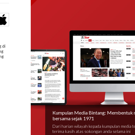
 di
ng
ng
Kumpulan Media Bintang: Membentuk 
bersama sejak 1971
Dari harian wilayah kepada kumpulan media 
terima kasih atas sokongan anda selama ini