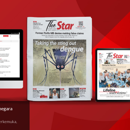
negara
terkemuka,