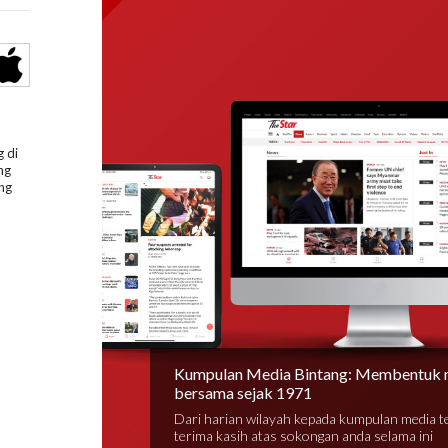
 di
ng
ng
Kumpulan Media Bintang: Membentuk 
bersama sejak 1971
Dari harian wilayah kepada kumpulan media 
terima kasih atas sokongan anda selama ini