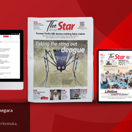
negara
terkemuka,