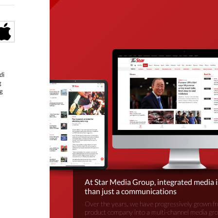
di
g
g
At Star Media Group, integrated media 
than just a communications
Over the years, we have progressively grown fr
product company into a multi-channel media gr