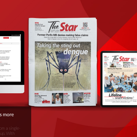
is more
om a single-
oup. With