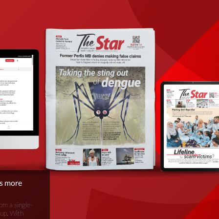
is more
om a single-
oup. With