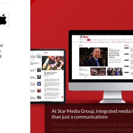
di
g
g
At Star Media Group, integrated media 
than just a communications
Over the years, we have progressively grown fr
product company into a multi-channel media gr