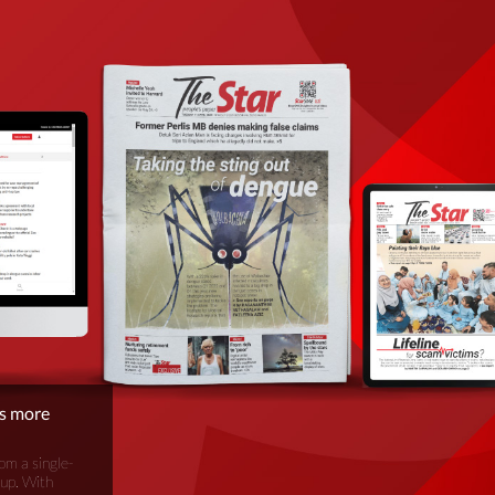
is more
om a single-
oup. With