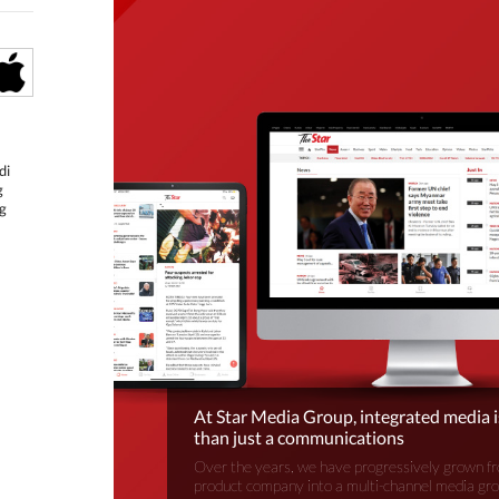
di
g
g
At Star Media Group, integrated media 
than just a communications
Over the years, we have progressively grown fr
product company into a multi-channel media gr