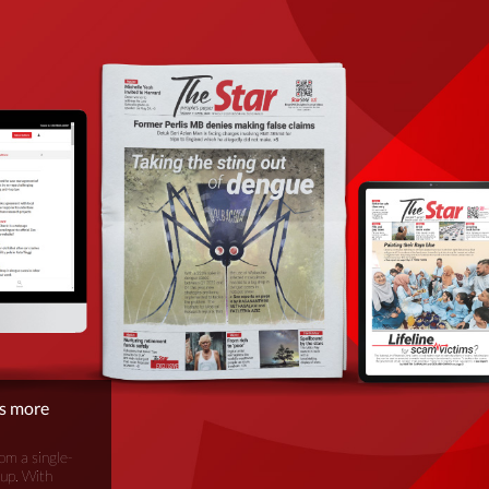
is more
om a single-
oup. With