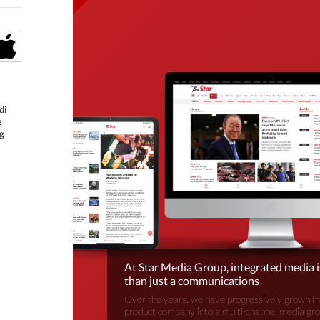
di
g
g
At Star Media Group, integrated media 
than just a communications
Over the years, we have progressively grown fr
product company into a multi-channel media gr