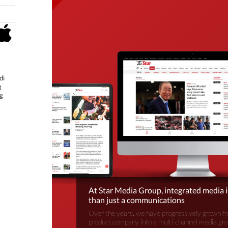
di
g
g
At Star Media Group, integrated media 
than just a communications
Over the years, we have progressively grown fr
product company into a multi-channel media gr