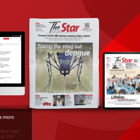
is more
om a single-
oup. With