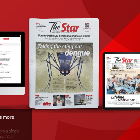
is more
om a single-
oup. With