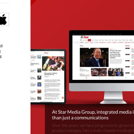
di
g
g
At Star Media Group, integrated media 
than just a communications
Over the years, we have progressively grown fr
product company into a multi-channel media gr