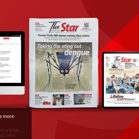
is more
om a single-
oup. With