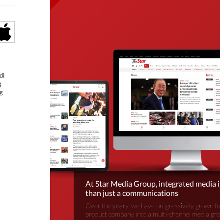
di
g
g
At Star Media Group, integrated media 
than just a communications
Over the years, we have progressively grown fr
product company into a multi-channel media gr