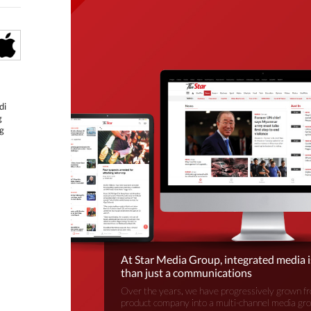
di
g
g
At Star Media Group, integrated media 
than just a communications
Over the years, we have progressively grown fr
product company into a multi-channel media gr