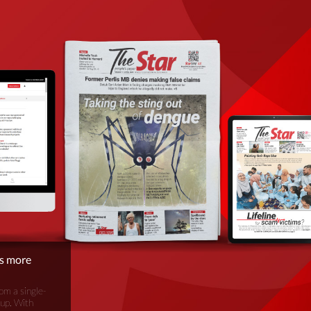
is more
om a single-
oup. With