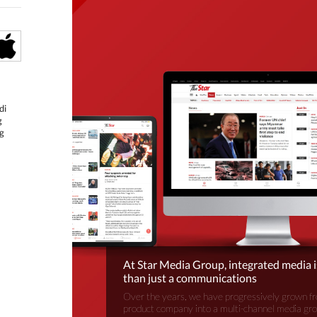
di
g
g
At Star Media Group, integrated media 
than just a communications
Over the years, we have progressively grown fr
product company into a multi-channel media gr