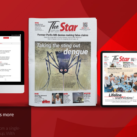
is more
om a single-
oup. With