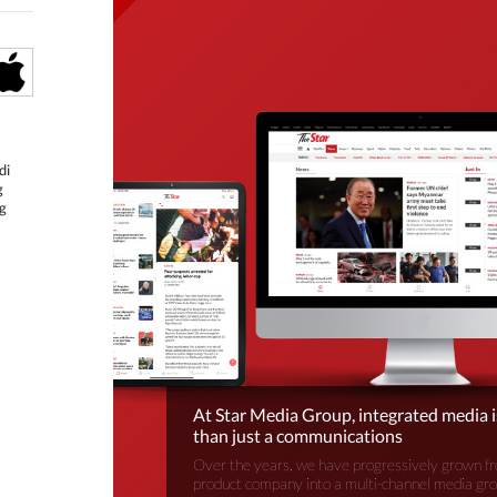
di
g
g
At Star Media Group, integrated media 
than just a communications
Over the years, we have progressively grown fr
product company into a multi-channel media gr