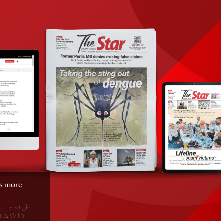
is more
om a single-
oup. With